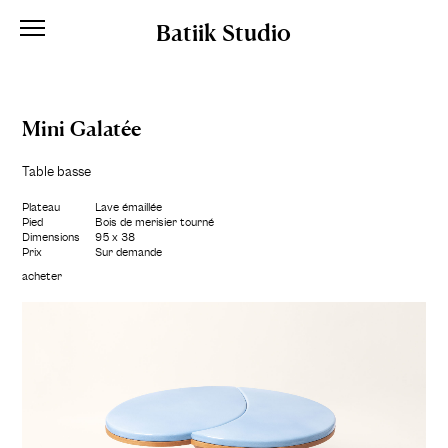
Batiik Studio
Mini Galatée
Table basse
Plateau
Lave émaillée
Pied
Bois de merisier tourné
Dimensions
95 x 38
Prix
Sur demande
acheter